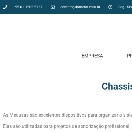
+55 61 3202-5137
contato@inmetal.com.br
Seg - Sex
EMPRESA
P
Chassi
As Medusas são excelentes dispositivos para organizar o si
Elas são utilizadas para projetos de sonorização profissiona