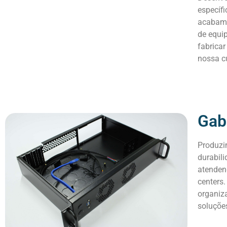
específ
acabame
de equip
fabricar
nossa cu
Gab
Produzi
durabili
atenden
centers
organiz
soluçõe