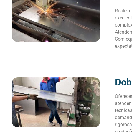
Realiza
excelent
complex
Atendemo
Com equ
expecta
Dob
Oferece
atenden
técnica
demanda
rigoros
produçõ