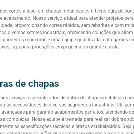
mos cortes a laser em chapas metálicas com tecnologia de pon
e acabamento. Nosso serviço é ideal para atender projetos pers
idade, proporcionando cortes rápidos, sem rebarbas e com míni
s diversos setores industriais, oferecendo soluções que aliam e
ipamentos modernos e uma equipe qualificada, entregamos re
tivas, seja para produções em pequena ou grande escala.
ras de chapas
mos serviços especializados de dobra de chapas metálicas com 
do às necessidades de diversos segmentos industriais. Utiliz
s avançadas para garantir acabamentos perfeitos, atendendo de
s complexas. Nossa equipe é treinada para realizar dobras so
amente as especificações técnicas e prazos estabelecidos. Sej
es, entregamos soluções que combinam eficiência e durabilida