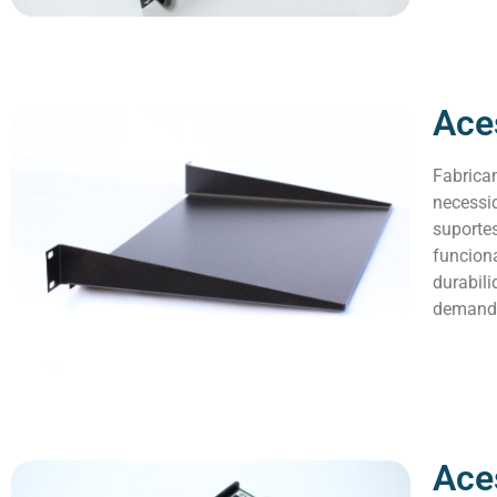
Ace
Fabrica
necessi
suportes
funcion
durabili
demanda
Ace