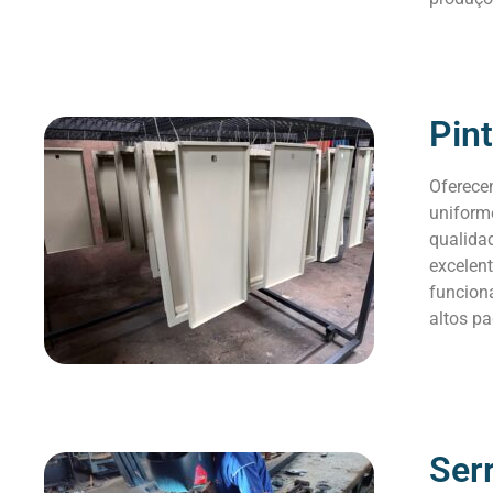
Pint
Oferece
uniforme
qualidad
excelent
funcion
altos pa
Serr