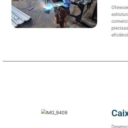
Oferece
estrutur
comercia
precisa
eficiênc
Cai
Desenvo