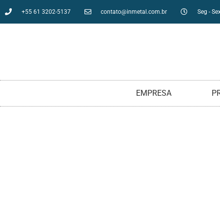
+55 61 3202-5137
contato@inmetal.com.br
Seg - Sex
EMPRESA
P