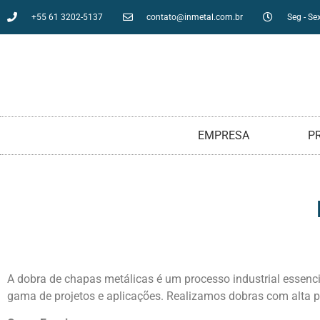
+55 61 3202-5137
contato@inmetal.com.br
Seg - Sex
EMPRESA
P
A dobra de chapas metálicas é um processo industrial essen
gama de projetos e aplicações. Realizamos dobras com alta p