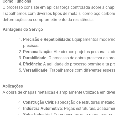
Como Funciona
O processo consiste em aplicar força controlada sobre a chapa
Trabalhamos com diversos tipos de metais, como aço carbono, 
deformações ou comprometimento da resistência.
Vantagens do Serviço
Precisão e Repetibilidade
: Equipamentos modernos
precisos.
Personalização
: Atendemos projetos personalizad
Durabilidade
: O processo de dobra preserva as pro
Eficiência
: A agilidade do processo permite alta p
Versatilidade
: Trabalhamos com diferentes espessu
Aplicações
A dobra de chapas metálicas é amplamente utilizada em diver
Construção Civil
: Fabricação de estruturas metáli
Indústria Automotiva
: Peças estruturais, acabame
Setor Industrial
: Componentes para máquinas, equi