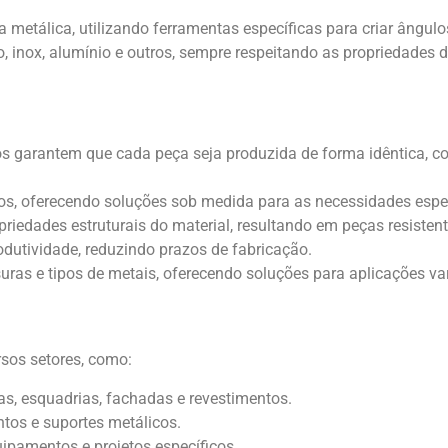
 metálica, utilizando ferramentas específicas para criar ângul
inox, alumínio e outros, sempre respeitando as propriedades do
 garantem que cada peça seja produzida de forma idêntica, c
os, oferecendo soluções sob medida para as necessidades especí
priedades estruturais do material, resultando em peças resistent
rodutividade, reduzindo prazos de fabricação.
ras e tipos de metais, oferecendo soluções para aplicações va
sos setores, como:
cas, esquadrias, fachadas e revestimentos.
ntos e suportes metálicos.
pamentos e projetos específicos.